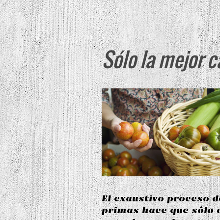
Sólo la mejor c
El exaustivo proceso d
primas hace que sólo 