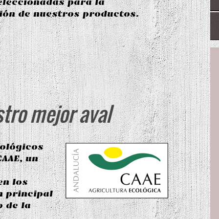
eleccionadas para la
ión de nuestros productos.
stro mejor aval
ológicos
CAAE, un
en los
 principal
o de la