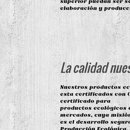
superior puedan ser s
elaboración y producc
La calidad nue
Nuestros productos ec
esta certificados con 
certificado para
productos ecológicos 
mercados, cuya misión
es el desarrollo segur
Producción Ecológica.